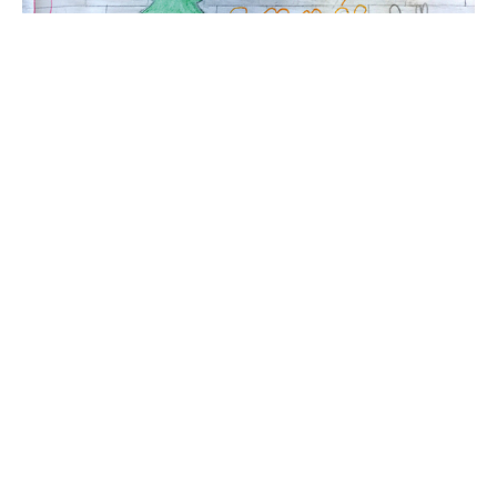
Libellule et nénuphar