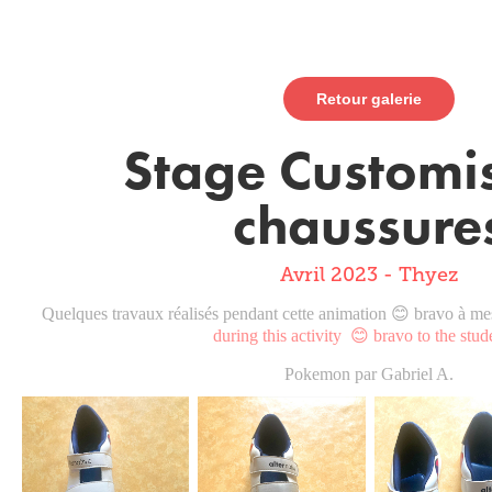
Retour galerie
Stage Customis
chaussure
Avril 2023 - Thyez
Quelques travaux réalisés pendant cette animation 😊 bravo à mes
during this activity 😊 bravo to the students!​
Pokemon par Gabriel A.