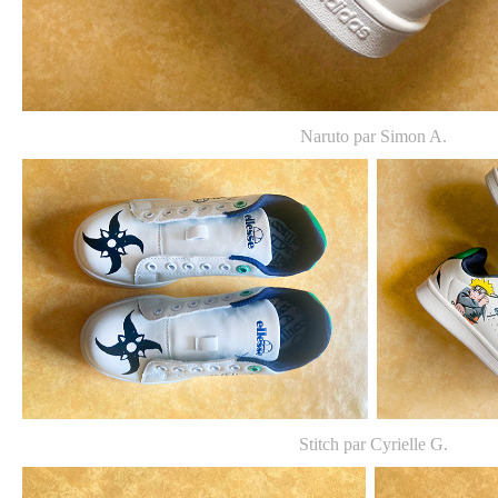
Naruto par Simon A.
Stitch par Cyrielle G.