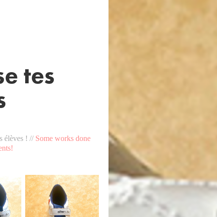
e tes
s
 élèves ! //
Some works done
​​​​​​